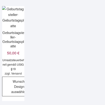
Geburtstagste
ller-
Geburtstagspl
atte
50,00
€
Umsatzsteuerbef
reit gemäß UStG
§19
zzgl.
Versand
Wunsch-
Design
auswählen
Dieses
Produkt