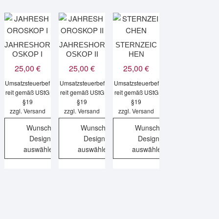
JAHRESHOR
JAHRESHOR
STERNZEIC
OSKOP I
OSKOP II
HEN
25,00
€
25,00
€
25,00
€
Umsatzsteuerbef
Umsatzsteuerbef
Umsatzsteuerbef
reit gemäß UStG
reit gemäß UStG
reit gemäß UStG
§19
§19
§19
zzgl.
Versand
zzgl.
Versand
zzgl.
Versand
Wunsch-
Wunsch-
Wunsch-
Design
Design
Design
auswählen
auswählen
auswählen
Dieses
Dieses
Dieses
Produkt
Produkt
Produkt
weist
weist
weist
mehrere
mehrere
mehrere
Varianten
Varianten
Varianten