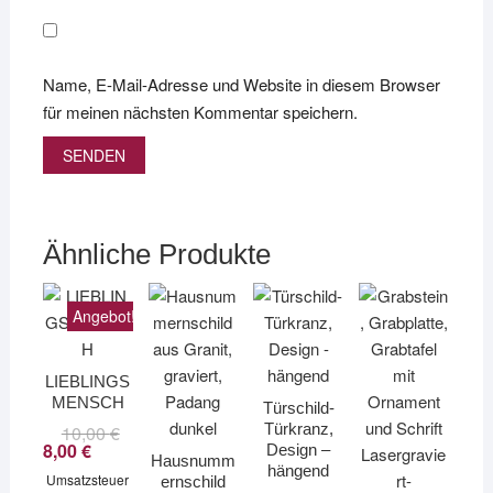
Name, E-Mail-Adresse und Website in diesem Browser
für meinen nächsten Kommentar speichern.
Ähnliche Produkte
Angebot!
LIEBLINGS
MENSCH
Türschild-
Türkranz,
10,00
€
Ursprünglicher
Aktueller
Preis
Preis
8,00
€
Design –
Hausnumm
war:
ist:
hängend
Umsatzsteuer
10,00 €
8,00 €.
ernschild