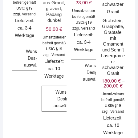
23,00
€
befreit gemäß
aus Granit,
UStG §19
graviert,
Umsatzsteuer
zzgl.
Versand
Padang
befreit gemäß
Lieferzeit:
dunkel
Grabstein,
UStG §19
Grabplatte,
ca. 3-4
zzgl.
Versand
50,00
€
Grabtafel
Lieferzeit:
Werktage
Umsatzsteuer
mit
ca. 3-4
befreit gemäß
Ornament
UStG §19
Werktage
und Schrift
Wunsch-
zzgl.
Versand
Lasergravie
Design
Lieferzeit:
rt-
auswählen
Wunsch-
schwarzer
ca. 10
Design
Granit
Werktage
auswählen
180,00
€
–
200,00
€
Preissp
180,00 
Wunsch-
Umsatzsteuer
bis
Design
200,00 
befreit gemäß
auswählen
UStG §19
zzgl.
Versand
Lieferzeit:
ca. 10
Werktage