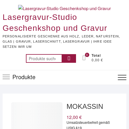
Skip
to
Lasergravur-Studio
content
Geschenkshop und Gravur
PERSONALISIERTE GESCHENKE AUS HOLZ, LEDER, NATURSTEIN,
GLAS | GRAVUR, LASERSCHNITT, LASERGRAVUR | IHRE IDEE
SETZEN WIR UM
0
Total
Suchen
0,00 €
nach:
Produkte
MOKASSIN
12,00
€
Umsatzsteuerbefreit gemäß
UStG §19