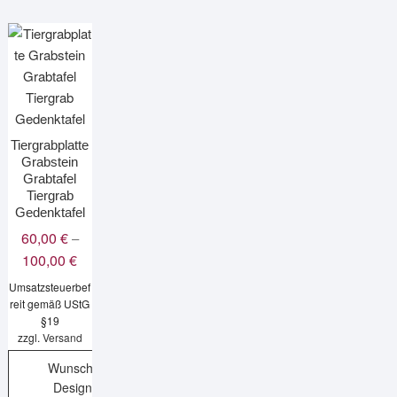
Tiergrabplatte
Grabstein
Grabtafel
Tiergrab
Gedenktafel
60,00
€
–
Preisspanne:
100,00
€
60,00 €
Umsatzsteuerbef
bis
reit gemäß UStG
§19
100,00 €
zzgl.
Versand
Wunsch-
Design